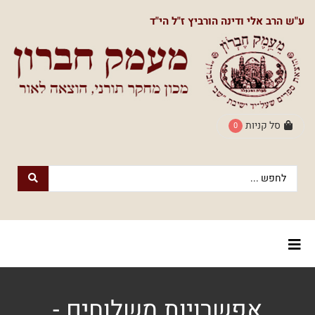
תפריט
ע"ש הרב אלי ודינה הורביץ ז"ל הי"ד
ראשי
חנות
הספרים
דף
הבית
סל קניות
0
חנות
חנות
עם
נשמה
הספרים
הוצאת
הספרים
אודותינו
מעמק
חברון
צור
למעבר
אפשרויות משלוחים -
לוח
קשר
לחנות