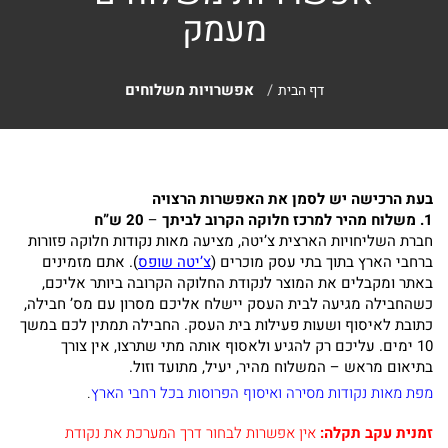
מעמק
לימוד
מבצעים
יומי
אפשרויות משלוחים
דף הבית
לחיילים
אפשרויות
ולבנות
משלוחים
שירות
בעת הרכישה יש לסמן את האפשרות הרצויה
1. משלוח מהיר למרכז חלוקה הקרוב לביתך
–
20 ש”ח
ספרים
עגלת
חברת השליחויות הארצית צ’יטה, מציעה מאות נקודות חלוקה פזורות
בנושא
ברחבי הארץ בתוך בתי עסק מוכרים (
צ’יטה שופס
). אתם מזמינים
באתר ומקבלים את המוצר לנקודת החלוקה הקרובה ביותר אליכם,
קניות
אמונה
כשהחבילה מגיעה לבית העסק יישלח אליכם מסרון עם מס’ חבילה,
כתובת לאיסוף ושעות פעילות בית העסק. החבילה תמתין לכם במשך
ספרים
10 ימים. עליכם רק להגיע ולאסוף אותה מתי שתרצו, אין צורך
קטלוג
בתיאום מראש – המשלוח מהיר, יעיל, מתועד וזול.
בנושא
מפת מאות נקודות מסירה ואיסוף הפרוסות בכל רחבי הארץ
.
להורדה
חגים
זמנית עקב תקלה:
אין אפשרות לבחור דרך המערכת את נקודת