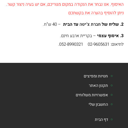
ומועדים
האיסוף
.
אנו נבחר את הנקודה במקום מגוריכם, אם יש בעיה ניצור קשר.
ניתן להוסיף בהערה את בקשתכם
ספרים
2. שליח של
חברת צ’יטה
עד הבית
–
40 ש”ח.
בנושא
3. איסוף עצמי
– בקריית ארבע חינם.
חינוך
לתיאום: 02-9605631 052-8990321.
ומשפחה
ספרים
בנושא
חנויות ומפיצים
תנ"ך
תקנון האתר
אפשרויות משלוחים
ספרים
החשבון שלי
בנושא
הלכה
דף הבית