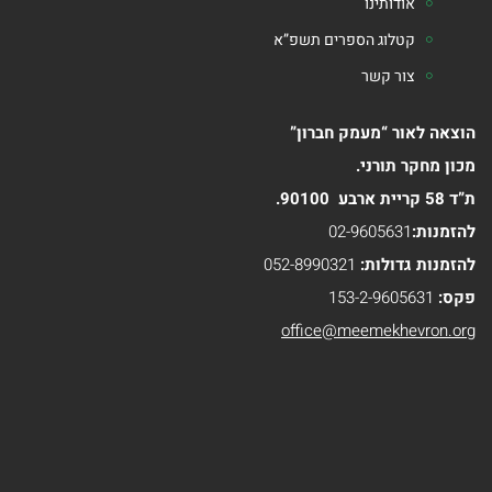
אודותינו
ומנהג
קטלוג הספרים תשפ”א
ספרים
צור קשר
נוספים
הוצאה לאור “מעמק חברון”
ספרי
מכון מחקר תורני.
ת”ד 58 קריית ארבע 90100.
הרב
להזמנות:
02-9605631
משה
להזמנות גדולות:
052-8990321
בלייכר
פקס:
153-2-9605631
office@meemekhevron.org
ספרי
הרב
אלי
הורביץ