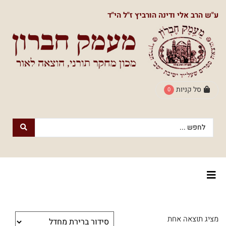
תפריט
ע"ש הרב אלי ודינה הורביץ ז"ל הי"ד
ראשי
חנות
הספרים
דף
הבית
סל קניות
0
חנות
חנות
עם
נשמה
הספרים
הוצאת
הספרים
אודותינו
מעמק
חברון
צור
למעבר
לוח
מציג תוצאה אחת
קשר
לחנות