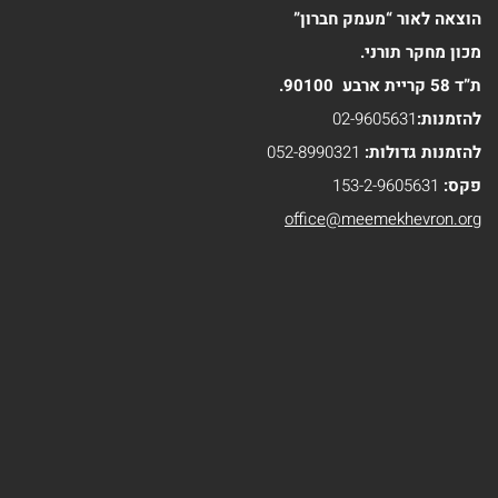
הוצאה לאור “מעמק חברון”
זצ"ל
מכון מחקר תורני.
הי"ד
ת”ד 58 קריית ארבע 90100.
ספרי
להזמנות:
02-9605631
להזמנות גדולות:
052-8990321
הרב
פקס:
153-2-9605631
חננאל
office@meemekhevron.org
אתרוג
ספרי
הרב
מישאל
רובין
ספרי