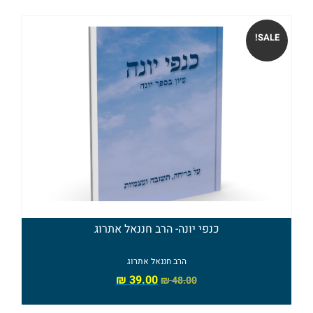
ומנהג
ספרים
SALE!
נוספים
ספרי
הרב
משה
בלייכר
ספרי
כנפי יונה- הרב חננאל אתרוג
הרב
הרב חננאל אתרוג
אלי
₪
39.00
₪
48.00
הורביץ