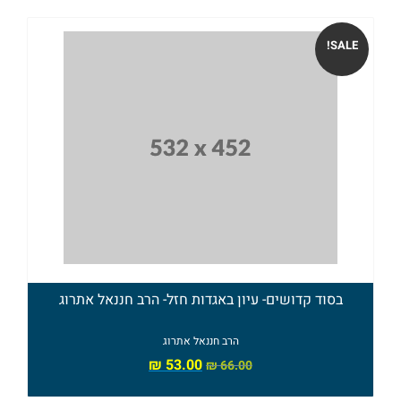
זצ"ל
SALE!
הי"ד
ספרי
הרב
חננאל
אתרוג
ספרי
הרב
בסוד קדושים- עיון באגדות חזל- הרב חננאל אתרוג
מישאל
הרב חננאל אתרוג
רובין
₪
53.00
₪
66.00
ספרי