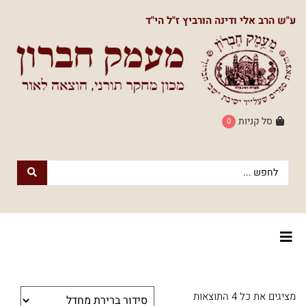
תפריט
ע"ש הרב אלי ודינה הורביץ ז"ל הי"ד
ראשי
חנות
הספרים
דף
הבית
סל קניות
0
חנות
חנות
עם
נשמה
הספרים
הוצאת
הספרים
אודותינו
מעמק
חברון
צור
למעבר
לוח
מציגים את כל ⁦4⁩ התוצאות
קשר
לחנות