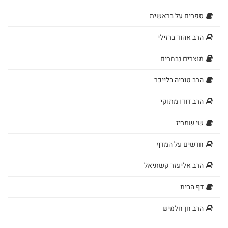
לימוד
ספרים על בראשית
מבצעים
יומי
הרב אהוד ברזילי
לחיילים
אפשרויות
מוצרים נבחרים
ולבנות
הרב טוביה בלייכר
משלוחים
שירות
הרב דודו מתוקי
ספרים
עגלת
שי שמריז
בנושא
חדשים על המדף
קניות
אמונה
הרב אליעזר קשתיאל
ספרים
קטלוג
דף הבית
בנושא
להורדה
הרב חן חלמיש
חגים