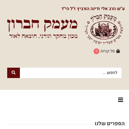
תפריט
ע"ש הרב אלי ודינה הורביץ ז"ל הי"ד
ראשי
חנות
הספרים
דף
הבית
סל קניות
0
חנות
חנות
עם
נשמה
הספרים
הוצאת
הספרים
אודותינו
מעמק
חברון
צור
למעבר
הספרים שלנו
לוח
קשר
לחנות