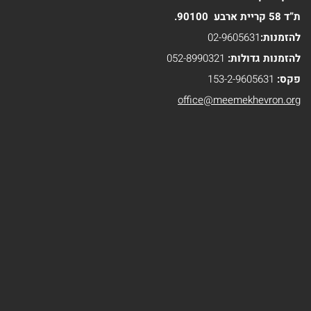
ומנהג
ת”ד 58 קריית ארבע 90100.
ספרים
להזמנות:
02-9605631
להזמנות גדולות:
052-8990321
נוספים
פקס:
153-2-9605631
office@meemekhevron.org
ספרי
הרב
משה
בלייכר
ספרי
הרב
אלי
הורביץ