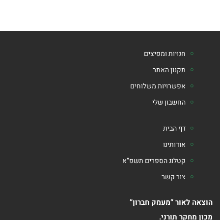
ומועדים
ספרים
בנושא
חנויות ומפיצים
חינוך
תקנון האתר
אפשרויות משלוחים
ומשפחה
החשבון שלי
ספרים
בנושא
דף הבית
אודותינו
תנ"ך
קטלוג הספרים תשפ”א
ספרים
צור קשר
בנושא
הוצאה לאור “מעמק חברון”
הלכה
מכון מחקר תורני.