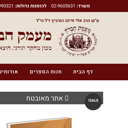
משרד:
02-9605631
להזמנות גדולות:
990321
ע"ש הרב אלי ודינה הורביץ ז"ל הי"ד
דף הבית
חנות הספרים
אודותינו
אתר מאובטח
SALE!
ספרי הרב משה בלייכר
ספרי הרב אלי הורביץ זצ"ל הי"ד