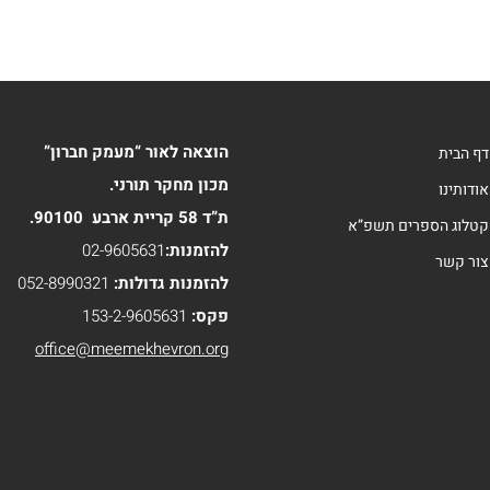
הוצאה לאור “מעמק חברון”
דף הבית
מכון מחקר תורני.
אודותינו
ת”ד 58 קריית ארבע 90100.
קטלוג הספרים תשפ”א
להזמנות:
02-9605631
צור קשר
להזמנות גדולות:
052-8990321
פקס:
153-2-9605631
office@meemekhevron.org