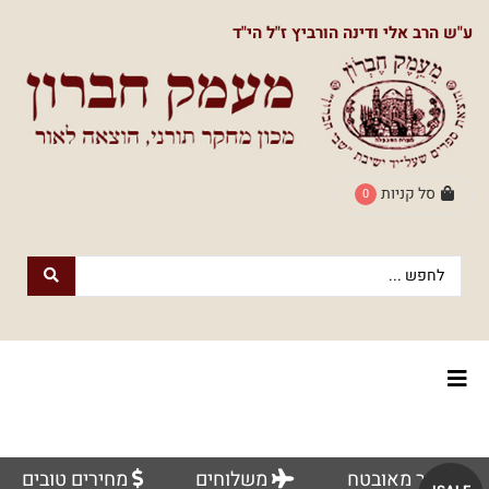
תפריט
ע"ש הרב אלי ודינה הורביץ ז"ל הי"ד
ראשי
חנות
הספרים
דף
הבית
סל קניות
0
חנות
חנות
עם
נשמה
הספרים
הוצאת
הספרים
אודותינו
מעמק
חברון
צור
למעבר
לוח
אתר מאובטח
משלוחים
מחירים טובים
קשר
לחנות