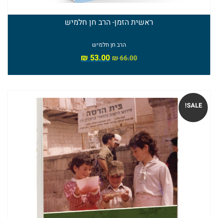
הרב
ראשית הזמן- הרב חן חלמיש
אלי
הרב חן חלמיש
אדלר
₪
53.00
₪
66.00
ספרי
הרב
SALE!
מאיר
כהן
ספרי
הרב
אברהם
וסרמן