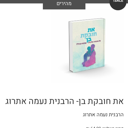
SALE!
מהירים
לימוד
מבצעים
יומי
לחיילים
אפשרויות
ולבנות
משלוחים
שירות
ספרים
עגלת
בנושא
קניות
אמונה
ספרים
את חובקת בן- הרבנית נעמה אתרוג
קטלוג
בנושא
הרבנית נעמה אתרוג
להורדה
חגים