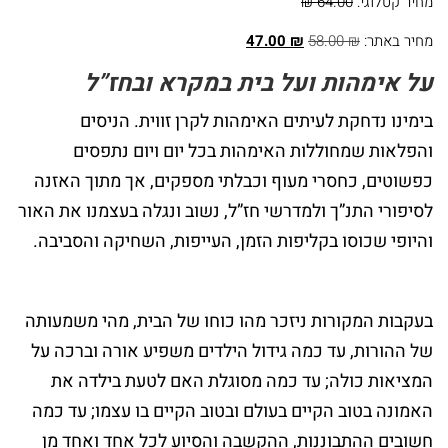
מחיר קטלוגי:
64.00 ₪
ומועדים
מחיר באתר:
₪
58.00
₪
47.00
ספרים
על אימהות ועל בית במקרא ובחז”ל
בנושא
בימינו נדחקת לעיתים האימהות לקרן זווית. הניסים
חינוך
והפלאות שמחוללות האימהות בכל יום ויום נתפסים
ומשפחה
כפשוטים, כחסרי מעוף וכבלתי מספקים, אך מתוך האזנה
לסיפורי התנ”ך ולמדרשי חז”ל, נשוב ונגלה בעצמנו את האור
ספרים
והיופי שכוסו בקליפות הזמן, העייפות, השחיקה והסביבה.
בנושא
תנ"ך
בעקבות המקורות ניזכר מהו כוחו של הבית, מהי משמעותה
ספרים
של ההורות, עד כמה גידול הילדים משפיע אורה וברכה על
בנושא
המציאות כולה; עד כמה מסוגלת האם לטעת בילדה את
האמונה בטוב הקיים בעולם ובטוב הקיים בו עצמו; עד כמה
הלכה
חשובים ההתבוננות, ההקשבה והסיוע לכל אחד ואחד מן