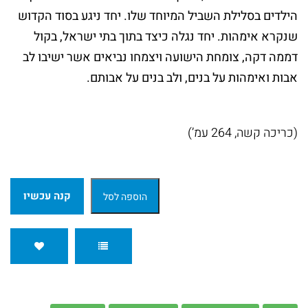
ומנהג
הילדים בסלילת השביל המיוחד שלו. יחד ניגע בסוד הקדוש
שנקרא אימהות. יחד נגלה כיצד בתוך בתי ישראל, בקול
ספרים
דממה דקה, צומחת הישועה ויצמחו נביאים אשר ישיבו לב
נוספים
אבות ואימהות על בנים, ולב בנים על אבותם.
ספרי
(כריכה קשה, 264 עמ’)
הרב
משה
בלייכר
קנה עכשיו
הוספה לסל
ספרי
הרב
אלי
הורביץ