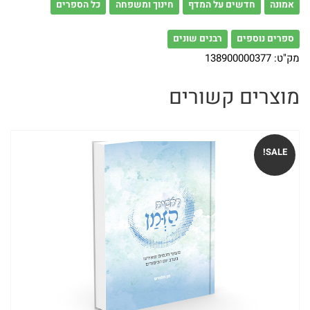
אמונה
חדשים על המדף
חינוך ומשפחה
כל הספרים
זצ"ל
ספרים נוספים
רבנים שונים
הי"ד
מק"ט:
138900000377
ספרי
מוצרים קשורים
הרב
חננאל
SALE!
אתרוג
ספרי
הרב
מישאל
רובין
ספרי