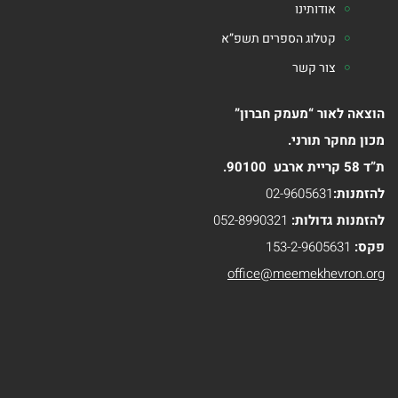
אודותינו
ספרי
קטלוג הספרים תשפ”א
הרב
צור קשר
טוביה
הוצאה לאור “מעמק חברון”
בלייכר
מכון מחקר תורני.
ת”ד 58 קריית ארבע 90100.
להזמנות:
02-9605631
להזמנות גדולות:
052-8990321
פקס:
153-2-9605631
office@meemekhevron.org