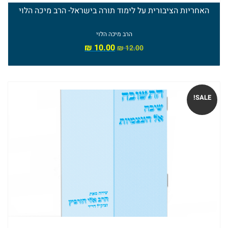
האחריות הציבורית על לימוד תורה בישראל- הרב מיכה הלוי
זצ"ל
הי"ד
הרב מיכה הלוי
₪
10.00
₪
12.00
ספרי
הרב
חננאל
SALE!
אתרוג
ספרי
הרב
מישאל
רובין
ספרי