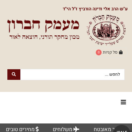
תפריט
ע"ש הרב אלי ודינה הורביץ ז"ל הי"ד
ראשי
חנות
הספרים
דף
הבית
סל קניות
0
חנות
חנות
עם
נשמה
הספרים
הוצאת
הספרים
אודותינו
מעמק
חברון
צור
למעבר
לוח
אתר מאובטח
משלוחים
מחירים טובים
קשר
לחנות