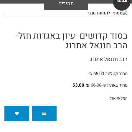
SALE!
מהירים
לימוד
מבצעים
יומי
לחיילים
בסוד קדושים- עיון באגדות חזל-
אפשרויות
ולבנות
הרב חננאל אתרוג
משלוחים
שירות
הרב חננאל אתרוג
ספרים
עגלת
מחיר קטלוגי:
65.00 ₪
בנושא
קניות
מחיר באתר:
₪
66.00
₪
53.00
אמונה
המלאי אזל
ספרים
קטלוג
בנושא
להורדה
חגים