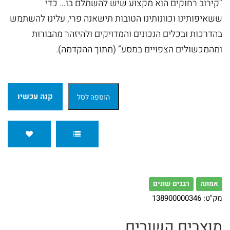
“קירוב רחוקים הוא מקצוע שיש להשתלם בו… כדי
ומנהג
ששאיפותינו וכוונותינו הטובות תישאנה פרי, עלינו להשתמש
ספרים
בהדרכות ובכלים הנכונים והמדויקים ולהיזהר מהבורות
נוספים
ומהמכשולים הצפויים במסע” (מתוך ההקדמה).
ספרי
קנה עכשיו
הוספה לסל
הרב
משה
בלייכר
ספרי
הרב
אמונה
רבנים שונים
מק"ט:
138900000346
אלי
מוצרים קשורים
הורביץ