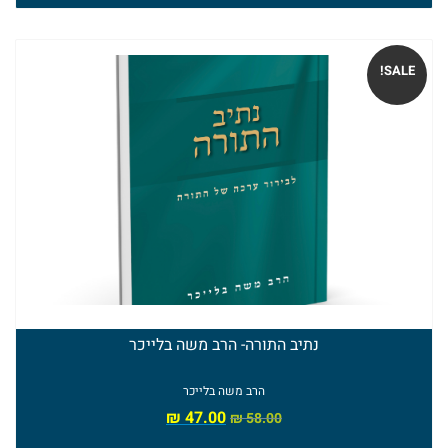
הרב
אלי
SALE!
אדלר
ספרי
הרב
מאיר
כהן
ספרי
הרב
נתיב התורה- הרב משה בלייכר
אברהם
הרב משה בלייכר
₪
47.00
₪
58.00
וסרמן