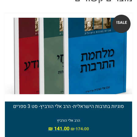
זצ"ל
הי"ד
SALE!
ספרי
הרב
חננאל
אתרוג
ספרי
הרב
המלאי אזל
מישאל
סוגיות בתרבות הישראלית- הרב אלי הורביץ- סט 3 ספרים
רובין
הרב אלי הורביץ
₪
141.00
₪
174.00
ספרי