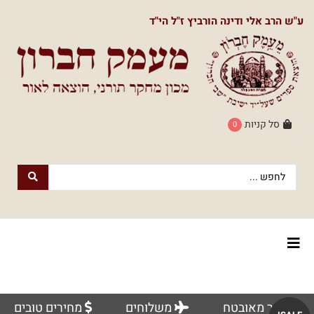
תפריט
ע"ש הרב אלי ודינה הורביץ ז"ל הי"ד
ראשי
חנות
הספרים
דף
הבית
סל קניות
0
חנות
חנות
עם
נשמה
הספרים
הוצאת
הספרים
אודותינו
מעמק
חברון
צור
למעבר
לוח
אתר מאובטח
משלוחים
מחירים טובים
קשר
לחנות