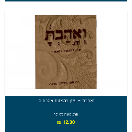
ספרי
הרב
טוביה
בלייכר
המלאי אזל
ואהבת – עיון במצוות אהבת ה’
הרב משה בלייכר
₪
12.00