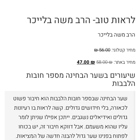
ומועדים
לראות טוב- הרב משה בלייכר
ספרים
בנושא
הרב משה בלייכר
חינוך
מחיר קטלוגי:
56.00 ₪
ומשפחה
מחיר באתר:
₪
58.00
₪
47.00
ספרים
שיעורים בשער הבחינה מספר חובות
בנושא
הלבבות
תנ"ך
שער הבחינה שבספר חובות הלבבות הוא חיבור פשוט
ספרים
לכאורה, בלי חידושים גדולים. קשה לראות בו רעיונות
גדולים ואידיאלים נשגבים. ייתכן אפילו שניתן לומר
בנושא
עליו שהוא משעמם. אבל דווקא חיבור זה, יש בכוחו
הלכה
לפתוח בפנינו שער גדול להבנה חדשה של המציאות.