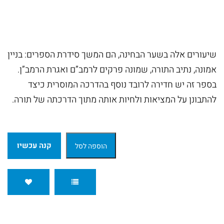
זצ"ל
הי"ד
ספרי
שיעורים אלה בשער הבחינה, הם המשך סידרת הספרים: בניין
אמונה, נתיב התורה, שמונה פרקים לרמב”ם ואגרת הרמב”ן.
הרב
בספר זה יש חדירה לרובד נוסף בהדרכה המוסרית כיצד
חננאל
להתבונן על המציאות ולחיות אותה מתוך הדרכתה של תורה.
אתרוג
ספרי
קנה עכשיו
הוספה לסל
הרב
מישאל
רובין
ספרי