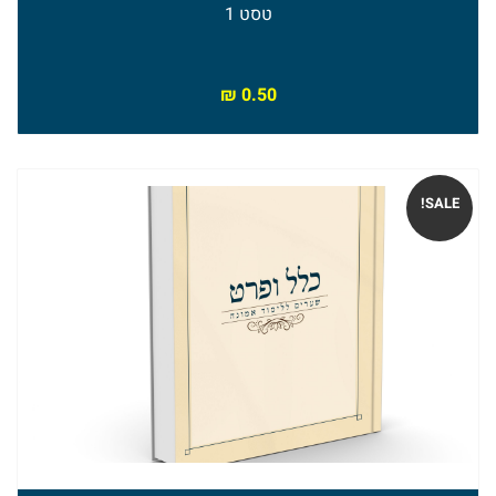
טסט 1
ספרי
הרב
₪
0.50
טוביה
בלייכר
SALE!