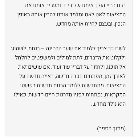
ומנהג
רבנו בחיי הולך איתנו שלובי יד ומעביר אותנו את
המציאות לאט לאט ומלמד אותנו להבין אותה באופן
ספרים
הנכון, ובעצם לחיות אותה מחדש.
נוספים
ספרי
לשם כך צריך ללמוד את שער הבחינה – בנחת, לשמוע
ולקלוט את הדברים, לתת למילים ולמשפטים לחלחל
הרב
אל תוכנו, ולחזור על דבריו עוד ועוד. אם עושים זאת
משה
לאורך זמן, מפתחים הכרה חדשה, ראייה חדשה על
בלייכר
המציאות. מתחדשות ללומד הבנות חדשות בפשטי
המקראות, נפתחות לפניו מדרגות חיים חדשות, כאילו
ספרי
הוא נולד מחדש.
הרב
אלי
(מתוך הספר)
הורביץ