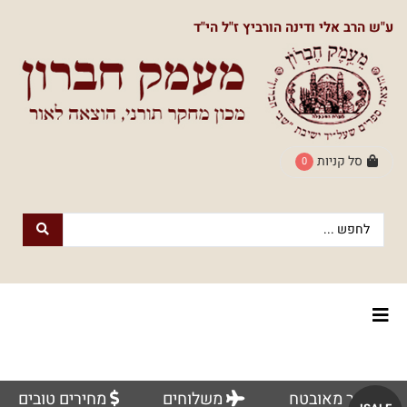
תפריט
ע"ש הרב אלי ודינה הורביץ ז"ל הי"ד
ראשי
חנות
הספרים
דף
הבית
סל קניות
0
חנות
חנות
עם
נשמה
הספרים
הוצאת
הספרים
אודותינו
מעמק
חברון
צור
למעבר
לוח
אתר מאובטח
משלוחים
מחירים טובים
קשר
לחנות