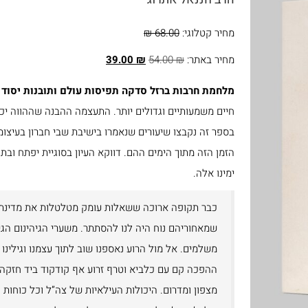
ספרים בנושא חגים ומועדים
מחיר קטלוגי:
68.00 ₪
ספרים בנושא חינוך ומשפחה
מחיר באתר:
₪
54.00
₪
39.00
ספרים בנושא תנ"ך
מלחמת חרבות ברזל סדקה תפיסות עולם ותובנות יסוד 
ספרים בנושא הלכה ומנהג
חיים משמעותיים וגדולים יותר. התעצמה ההבנה שההווה יכול
ספרים נוספים
בספר זה נקבצו שיעורים שנאמרו בישיבת שבי חברון בעיצומ
הזמן הזה מתוך הימים ההם
. דווקא העיון בסוגיית יפתח וב
ימינו אלה.
כבר תקופה ארוכה ששאלות עומק מטלטלות את מדינת י
שמאחוריהם נוח היה לנו להסתתר. משערי הגיהינום הגיח
משלמים. אל מול הרוע נאספנו שוב לתוך עצמנו וגילינו 
ההפכה קם עם כלביא וטרף זרוע אף קודקוד ביד חזקה
מצפון ומדרום. היכולות העילאיות של צה”ל וכל כוחות 