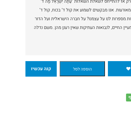
אז להתייחס לשאלת השאלות “עַתָּה יִשְׂרָאֵל מָה ד’
אחר המאורעות. אנו מבקשים לשמוע את קול ד’ בכוח, קול ד’
 מספרות לנו על עצמנו? על חברה הישראלית ועל הדור
מעיין החיים, לנבואות העתיקות שאין רענן מהן. משם נדלה
קנה עכשיו
הוספה לסל
ף