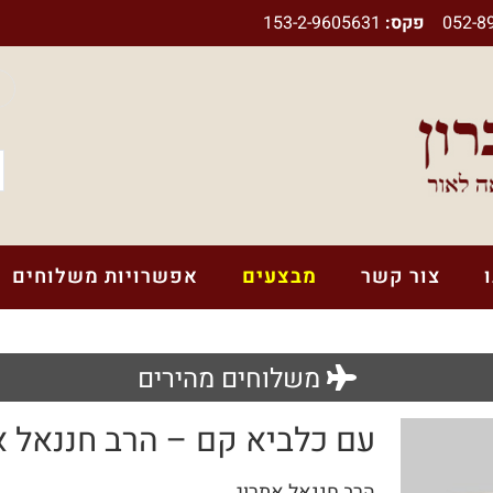
052-8
פקס:
153-2-9605631
צור קשר
מבצעים
אפשרויות משלוחים
משלוחים מהירים
לוח לימוד יומי לחיילים ולבנות שירות
עם כלביא קם – הרב חננאל א
ספרים בנושא אמונה
הרב חננאל אתרוג