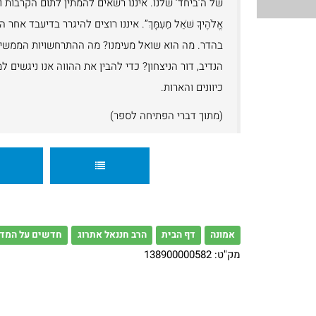
של ה’ביחד’ שלנו. איננו רשאים להמתין לתום הקרבות ורק 
אֱלֹהֶיךָ שֹׁאֵל מֵעִמָּךְ”. איננו רוצים להיגרר בדיעבד 
בהדר. מה הוא שואל מעימנו? מה ההתרחשויות הממשיות
הנדיב, דור הניצחון? כדי להבין את ההווה אנו ניגשים ל
כיוונים והארות.
(מתוך דברי הפתיחה לספר)
אמונה
דף הבית
הרב חננאל אתרוג
חדשים על המד
מק"ט:
138900000582