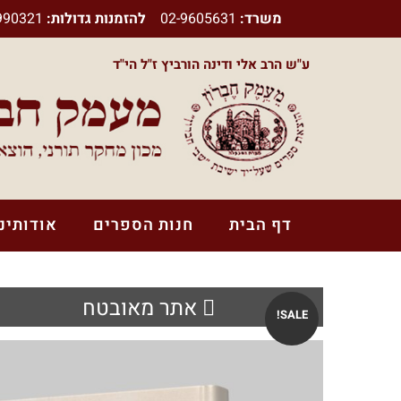
משרד:
02-9605631
להזמנות גדולות:
990321
ע"ש הרב אלי ודינה הורביץ ז"ל הי"ד
דף הבית
חנות הספרים
אודותינו
אתר מאובטח
SALE!
ספרי הרב משה בלייכר
ספרי הרב אלי הורביץ זצ"ל הי"ד