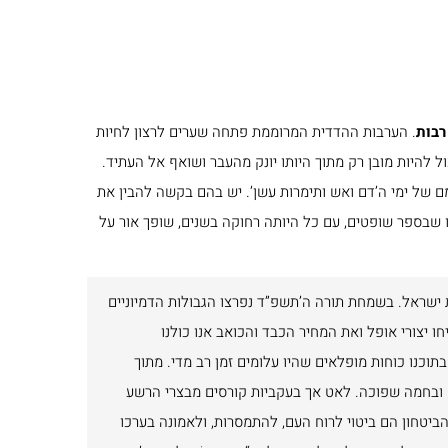
הוצאת הספרים מעמק
חברון
למעבר לחנות
רבות
. הערבות ההדדית המרוממת פתחה שערים לרצון לחיות
 להיות מובן רק מתוך היותו יונק מהעבר ושואף אל העתיד.
ם של ימי ה’דם ואש ותימרות עשן’. יש בהם בקשה
להבין את
תו שבספר שופטים, עם כל היותה רחוקה בשנים, שופך אור על
שראל. בשמחת תורה ה’תשפ”ד נפרצו הגבולות הדמיוניים
ו יצורי אופל ואת המחיר הכבד והכואב אנו כולנו
בתוכנו כוחות מופלאים שהיו עלומים זמן רב מדי. מתוך
 ובחמה שפוכה. לאט אך בעקביות קורסים מבצרי הרשע
הביטחון הם ביטוי לרוח העם, להתמסרות, ולאמונה בערכו