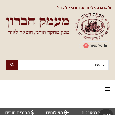
תפריט
ע"ש הרב אלי ודינה הורביץ ז"ל הי"ד
ראשי
חנות
הספרים
דף
הבית
סל קניות
0
חנות
חנות
עם
נשמה
הספרים
הוצאת
הספרים
אודותינו
מעמק
חברון
צור
למעבר
לוח
אתר מאובטח
משלוחים
מחירים טובים
קשר
לחנות