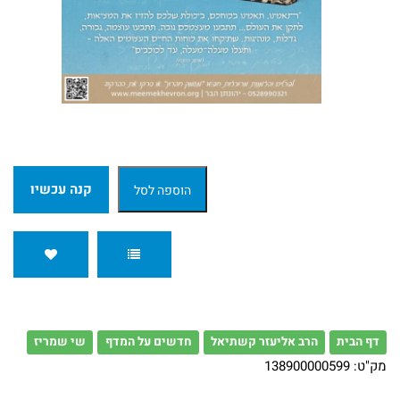
הרב
אלי
אדלר
ספרי
הרב
קנה עכשיו
הוספה לסל
מאיר
כהן
ספרי
הרב
אברהם
דף הבית
הרב אליעזר קשתיאל
חדשים על המדף
שי שמריז
מק"ט:
138900000599
וסרמן