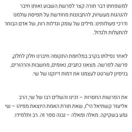
ומנהג
למשפחתו דבר תורה קצר לפרשת השבוע ואותו חיבר
להנהגות מעשיות, להתבוננות מחודשת על תפיסת עולמנו
ספרים
ודרכי פעולותינו. מילים של עומק וגדלות רוח, של אדם הבוחר
נוספים
להתעלות ולגדול.
ספרי
לאחר נפילתו בקרב במלחמת התקומה חיברנו חלק לחלק,
הרב
פרשה לפרשה. מצאנו כתבים, נאומים, מחשבות והרהורים,
משה
בניסיון לשרטט לעצמנו את דמות דיוקנו של שי.
בלייכר
ספרי
את הפרשות החסרות – זכינו והשלים רבו של שי, הרב
הרב
אליעזר קשתיאל הי”ו, שאת תורת האמת היוצאת מפיהו – שי
גמע בשקיקה. מאלה ומאלה – נבנה ספר זה. רב ותלמידו.
אלי
הורביץ