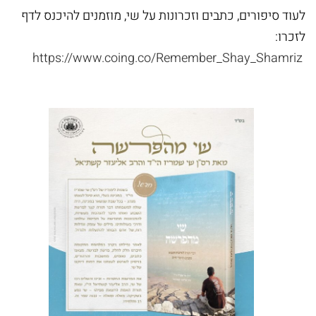
לעוד סיפורים, כתבים וזכרונות על שי, מוזמנים להיכנס לדף
זצ"ל
לזכרו:
הי"ד
https://www.coing.co/Remember_Shay_Shamriz
ספרי
הרב
חננאל
אתרוג
ספרי
הרב
מישאל
רובין
ספרי