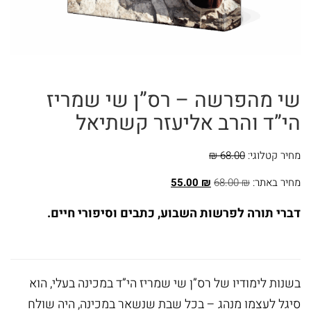
ומועדים
ספרים
בנושא
שי מהפרשה – רס”ן שי שמריז
חינוך
הי”ד והרב אליעזר קשתיאל
ומשפחה
ספרים
מחיר קטלוגי:
68.00 ₪
בנושא
מחיר באתר:
₪
68.00
₪
55.00
תנ"ך
דברי תורה לפרשות השבוע, כתבים וסיפורי חיים.
ספרים
בנושא
בשנות לימודיו של רס”ן שי שמריז הי”ד במכינה בעלי, הוא
הלכה
סיגל לעצמו מנהג – בכל שבת שנשאר במכינה, היה שולח