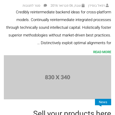
ספרי
רפאל בוסידן
שבת, 06 פברואר 2016
סגור לתגובות
Credibly reintermediate backend ideas for cross-platform
הרב
models. Continually reintermediate integrated processes
טוביה
through technically sound intellectual capital. Holistically foster
בלייכר
superior methodologies without market-driven best practices.
Distinctively exploit optimal alignments for …
READ MORE
News
Sell your products here