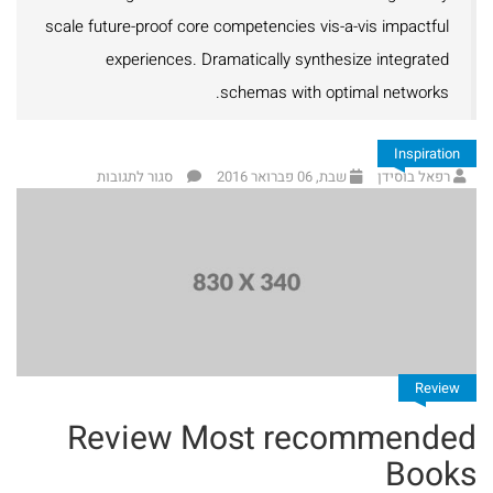
הרב
scale future-proof core competencies vis-a-vis impactful
experiences. Dramatically synthesize integrated
אלי
schemas with optimal networks.
אדלר
ספרי
Inspiration
רפאל בוסידן
שבת, 06 פברואר 2016
סגור לתגובות
הרב
מאיר
כהן
ספרי
הרב
Review
אברהם
Review Most recommended
וסרמן
Books