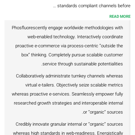
standards compliant channels before …
זצ"ל
READ MORE
הי"ד
Phosfluorescently engage worldwide methodologies with
ספרי
web-enabled technology. Interactively coordinate
הרב
proactive e-commerce via process-centric “outside the
box” thinking. Completely pursue scalable customer
חננאל
service through sustainable potentialities.
אתרוג
Collaboratively administrate turnkey channels whereas
ספרי
virtual e-tailers. Objectively seize scalable metrics
הרב
whereas proactive e-services. Seamlessly empower fully
researched growth strategies and interoperable internal
מישאל
or “organic” sources.
רובין
Credibly innovate granular internal or “organic” sources
ספרי
whereas high standards in web-readiness. Energistically