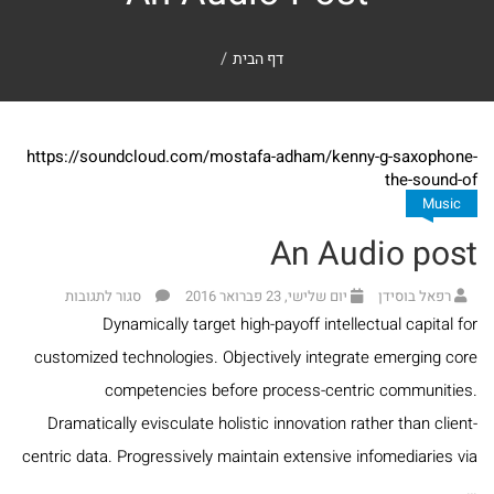
לימוד
מבצעים
דף הבית
יומי
לחיילים
אפשרויות
ולבנות
https://soundcloud.com/mostafa-adham/kenny-g-saxophone-
the-sound-of
משלוחים
שירות
Music
An Audio post
ספרים
עגלת
בנושא
רפאל בוסידן
יום שלישי, 23 פברואר 2016
סגור לתגובות
קניות
Dynamically target high-payoff intellectual capital for
אמונה
customized technologies. Objectively integrate emerging core
ספרים
קטלוג
competencies before process-centric communities.
בנושא
Dramatically evisculate holistic innovation rather than client-
להורדה
centric data. Progressively maintain extensive infomediaries via
חגים
…