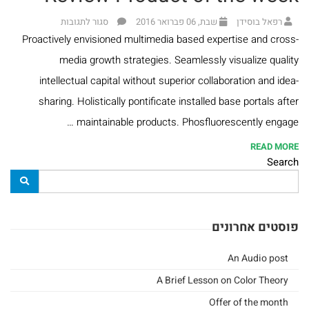
ומנהג
רפאל בוסידן
שבת, 06 פברואר 2016
סגור לתגובות
ספרים
Proactively envisioned multimedia based expertise and cross-
media growth strategies. Seamlessly visualize quality
נוספים
intellectual capital without superior collaboration and idea-
sharing. Holistically pontificate installed base portals after
ספרי
maintainable products. Phosfluorescently engage …
הרב
READ MORE
משה
Search
בלייכר
ספרי
פוסטים אחרונים
הרב
An Audio post
אלי
A Brief Lesson on Color Theory
הורביץ
Offer of the month