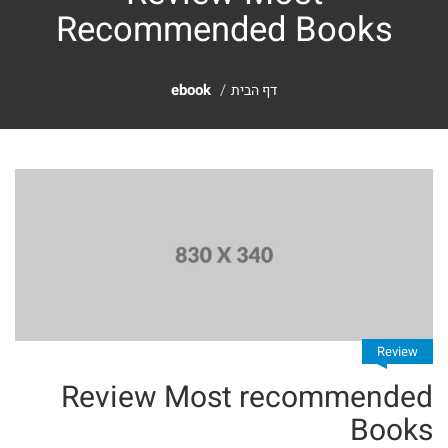
Recommended Books
לימוד
מבצעים
יומי
ebook
דף הבית
לחיילים
אפשרויות
ולבנות
משלוחים
שירות
ספרים
עגלת
בנושא
קניות
אמונה
ספרים
קטלוג
Review
בנושא
Review Most recommended
להורדה
Books
חגים