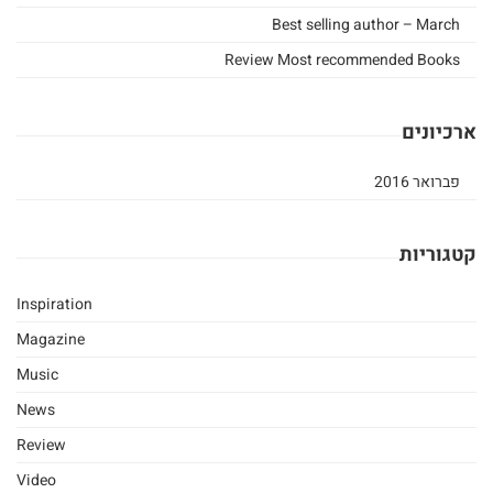
Best selling author – March
זצ"ל
Review Most recommended Books
הי"ד
ספרי
ארכיונים
הרב
פברואר 2016
חננאל
אתרוג
קטגוריות
ספרי
Inspiration
הרב
Magazine
Music
מישאל
News
רובין
Review
ספרי
Video