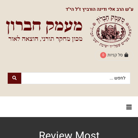
תפריט
ע"ש הרב אלי ודינה הורביץ ז"ל הי"ד
ראשי
חנות
הספרים
דף
הבית
סל קניות
0
חנות
חנות
עם
נשמה
הספרים
הוצאת
הספרים
אודותינו
מעמק
חברון
צור
למעבר
Review Most
לוח
קשר
לחנות